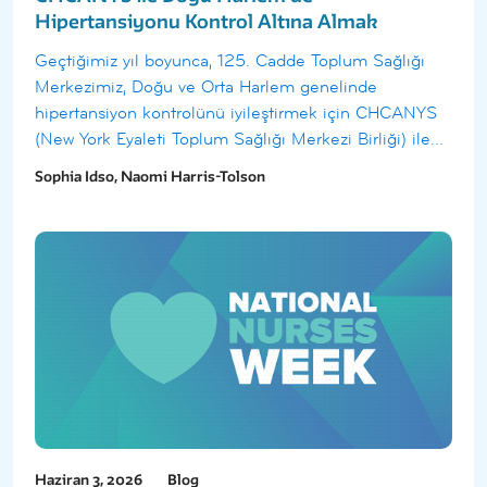
Hipertansiyonu Kontrol Altına Almak
Geçtiğimiz yıl boyunca, 125. Cadde Toplum Sağlığı
Merkezimiz, Doğu ve Orta Harlem genelinde
hipertansiyon kontrolünü iyileştirmek için CHCANYS
(New York Eyaleti Toplum Sağlığı Merkezi Birliği) ile...
Sophia Idso, Naomi Harris-Tolson
Haziran 3, 2026
Blog