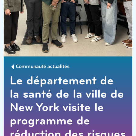
Communauté actualités
Le département de
la santé de la ville de
New York visite le
programme de
réduction des risques