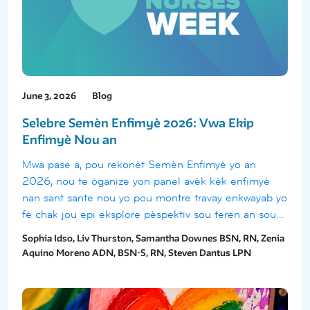
June 3, 2026
Blog
Selebre Semèn Enfimyè 2026: Vwa Ekip
Enfimyè Nou an
Mwa pase a, pou rekonèt Semèn Enfimyè yo an
2026, nou te òganize yon panel avèk kèk enfimyè
nan sant sante nou yo pou montre travay enkwayab yo
fè chak jou epi eksplore pèspektiv sou teren an sou...
Sophia Idso, Liv Thurston, Samantha Downes BSN, RN, Zenia
Aquino Moreno ADN, BSN-S, RN, Steven Dantus LPN