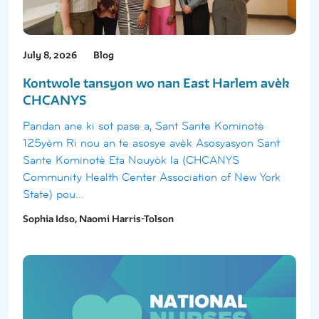
July 8, 2026
Blog
Kontwole tansyon wo nan East Harlem avèk
CHCANYS
Pandan ane ki sot pase a, Sant Sante Kominotè
125yèm Ri nou an te asosye avèk Asosyasyon Sant
Sante Kominotè Eta Nouyòk la (CHCANYS
Community Health Center Association of New York
State) pou...
Sophia Idso, Naomi Harris-Tolson