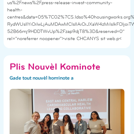
us%2Fnews%2Fpress-release-invest-community-
health-
centres&data=05%7C02%7CS.Idso%40housingworks.
RydWUsIlYiOiIwLjAuMDAwMCIsIlAiOiJXaW4zMiIsIkFOIj
52B66mj9HDDTWvUp%2Fzap9djT8%3D&reserved=0"
rel="noreferrer noopener">visite CHCANYS sit web.p<
Plis Nouvèl Kominote
Gade tout nouvèl kominote a