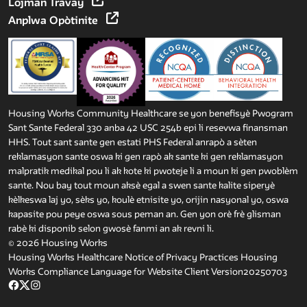
Lojman Travay
Anplwa Opòtinite
Housing Works Community Healthcare se yon benefisyè Pwogram
Sant Sante Federal 330 anba 42 USC 254b epi li resevwa finansman
HHS. Tout sant sante gen estati PHS Federal anrapò a sèten
reklamasyon sante oswa ki gen rapò ak sante ki gen reklamasyon
malpratik medikal pou li ak kote ki pwoteje li a moun ki gen pwoblèm
sante. Nou bay tout moun aksè egal a swen sante kalite siperyè
kèlkeswa laj yo, sèks yo, koulè etnisite yo, orijin nasyonal yo, oswa
kapasite pou peye oswa sous peman an. Gen yon orè frè glisman
rabè ki disponib selon gwosè fanmi an ak revni li.
© 2026 Housing Works
Housing Works Healthcare Notice of Privacy Practices
Housing
Works Compliance Language for Website Client Version20250703