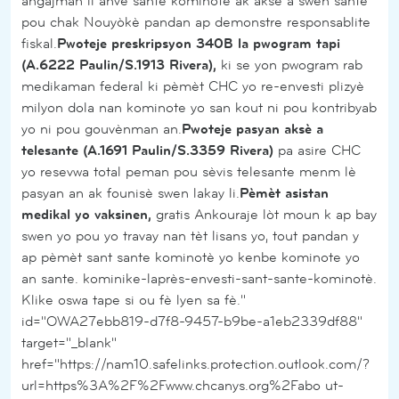
angajman li anvè sante kominotè ak aksè a swen sante
pou chak Nouyòkè pandan ap demonstre responsablite
fiskal.
Pwoteje preskripsyon 340B la pwogram tapi
(A.6222 Paulin/S.1913 Rivera),
ki se yon pwogram rab
medikaman federal ki pèmèt CHC yo re-envesti plizyè
milyon dola nan kominote yo san kout ni pou kontribyab
yo ni pou gouvènman an.
Pwoteje pasyan aksè a
telesante (A.1691 Paulin/S.3359 Rivera)
pa asire CHC
yo resevwa total peman pou sèvis telesante menm lè
pasyan an ak founisè swen lakay li.
Pèmèt asistan
medikal yo vaksinen,
gratis Ankouraje lòt moun k ap bay
swen yo pou yo travay nan tèt lisans yo, tout pandan y
ap pèmèt sant sante kominotè yo kenbe kominote yo
an sante. kominike-laprès-envesti-sant-sante-kominotè.
Klike oswa tape si ou fè lyen sa fè."
id="OWA27ebb819-d7f8-9457-b9be-a1eb2339df88"
target="_blank"
href="https://nam10.safelinks.protection.outlook.com/?
url=https%3A%2F%2Fwww.chcanys.org%2Fabo ut-