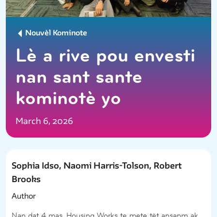
Nouvèl Kominote
Lè a rive pou envesti
nan sant sante
kominotè yo
March 6, 2026
Sophia Idso, Naomi Harris-Tolson, Robert
Brooks
Author
Nan dat 4 mas, Housing Works te mete tèt ansanm ak