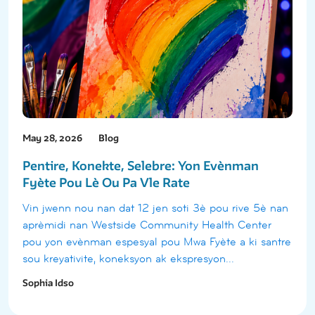
May 28, 2026
Blog
Pentire, Konekte, Selebre: Yon Evènman
Fyète Pou Lè Ou Pa Vle Rate
Vin jwenn nou nan dat 12 jen soti 3è pou rive 5è nan
aprèmidi nan Westside Community Health Center
pou yon evènman espesyal pou Mwa Fyète a ki santre
sou kreyativite, koneksyon ak ekspresyon...
Sophia Idso