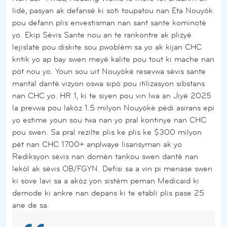
lidè, pasyan ak defansè ki soti toupatou nan Eta Nouyòk
pou defann plis envestisman nan sant sante kominotè
yo. Ekip Sèvis Sante nou an te rankontre ak plizyè
lejislatè pou diskite sou pwoblèm sa yo ak kijan CHC
kritik yo ap bay swen meyè kalite pou tout ki mache nan
pòt nou yo. Youn sou uit Nouyòkè resevwa sèvis sante
mantal dantè vizyon oswa sipò pou itilizasyon sibstans
nan CHC yo. HR 1, ki te siyen pou vin lwa an Jiyè 2025
la prevwa pou lakòz 1.5 milyon Nouyòkè pèdi asirans epi
yo estime youn sou twa nan yo pral kontinye nan CHC
pou swen. Sa pral rezilte plis ke plis ke $300 milyon
pèt nan CHC 1700+ anplwaye lisansyman ak yo
Rediksyon sèvis nan domèn tankou swen dantè nan
lekòl ak sèvis OB/FGYN. Defisi sa a vin pi menase swen
ki sove lavi sa a akòz yon sistèm peman Medicaid ki
demode ki ankre nan depans ki te etabli plis pase 25
ane de sa.