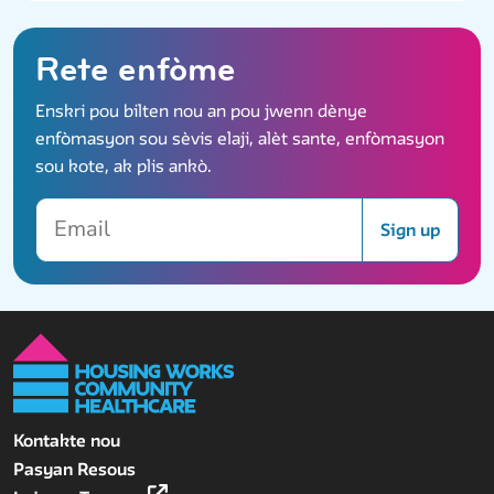
Rete enfòme
Enskri pou bilten nou an pou jwenn dènye
enfòmasyon sou sèvis elaji, alèt sante, enfòmasyon
sou kote, ak plis ankò.
Email
Sign up
Kontakte nou
Pasyan Resous