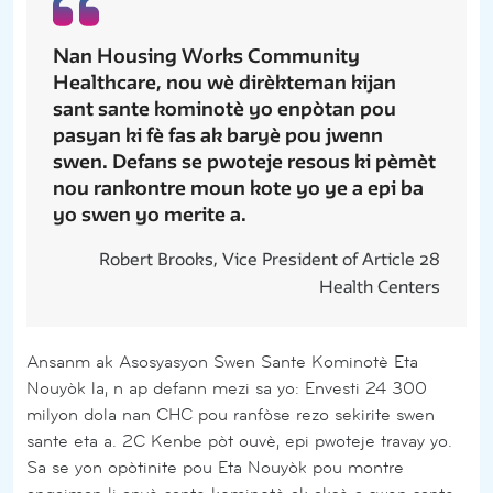
Nan Housing Works Community
Healthcare, nou wè dirèkteman kijan
sant sante kominotè yo enpòtan pou
pasyan ki fè fas ak baryè pou jwenn
swen. Defans se pwoteje resous ki pèmèt
nou rankontre moun kote yo ye a epi ba
yo swen yo merite a.
Robert Brooks, Vice President of Article 28
Health Centers
Ansanm ak Asosyasyon Swen Sante Kominotè Eta
Nouyòk la, n ap defann mezi sa yo: Envesti 24 300
milyon dola nan CHC pou ranfòse rezo sekirite swen
sante eta a. 2C Kenbe pòt ouvè, epi pwoteje travay yo.
Sa se yon opòtinite pou Eta Nouyòk pou montre