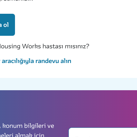
 ol
ousing Works hastası mısınız?
aracılığıyla randevu alın
, konum bilgileri ve
Email
eleri almak için