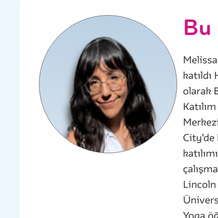
Bu 
Melissa
katıldı
olarak 
Katılım
Merkezi
City'de
katılım
çalışma
Lincoln
Ünivers
Yoga öğ