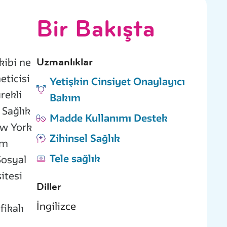
Bir Bakışta
Uzmanlıklar
kibi ne
eticisi
Yetişkin Cinsiyet Onaylayıcı
rekli
Bakım
 Sağlık
Madde Kullanımı Destek
ew York
Zihinsel Sağlık
um
Tele sağlık
Sosyal
itesi
Diller
İngilizce
fikalı