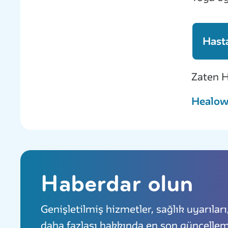
Hasta
Zaten H
Healow 
Haberdar olun
Genişletilmiş hizmetler, sağlık uyarıları
daha fazlası hakkında en son güncellem