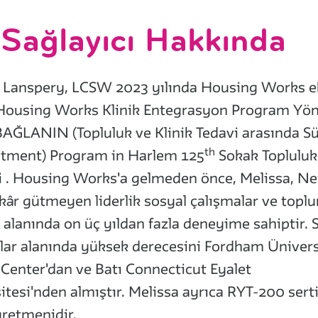
Sağlayıcı Hakkında
 Lanspery, LCSW 2023 yılında Housing Works e
 Housing Works Klinik Entegrasyon Program Yön
BAĞLANIN (Topluluk ve Klinik Tedavi arasında Sü
th
 tment) Program in Harlem
125
Sokak
Topluluk
 . Housing Works'a gelmeden önce, Melissa, N
 kâr gütmeyen liderlik sosyal çalışmalar ve topl
ı alanında on üç yıldan fazla deneyime sahiptir. 
lar alanında yüksek derecesini Fordham Ünivers
 Center'dan ve Batı Connecticut Eyalet
itesi'nden almıştır. Melissa ayrıca RYT-200 serti
retmenidir.