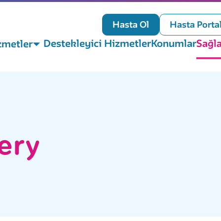
Hasta Ol
Hasta Porta
Destekleyici Hizmetler
Konumlar
Sağla
zmetler
ery