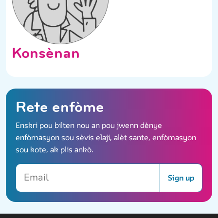
Konsènan
Rete enfòme
Enskri pou bilten nou an pou jwenn dènye
enfòmasyon sou sèvis elaji, alèt sante, enfòmasyon
sou kote, ak plis ankò.
Email
Sign up