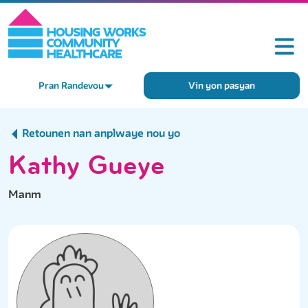
Pran Randevou
Vin yon pasyan
Retounen nan anplwaye nou yo
Kathy Gueye
Manm