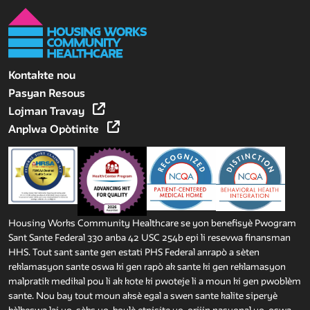
Kontakte nou
Pasyan Resous
Lojman Travay
Anplwa Opòtinite
Housing Works Community Healthcare se yon benefisyè Pwogram
Sant Sante Federal 330 anba 42 USC 254b epi li resevwa finansman
HHS. Tout sant sante gen estati PHS Federal anrapò a sèten
reklamasyon sante oswa ki gen rapò ak sante ki gen reklamasyon
malpratik medikal pou li ak kote ki pwoteje li a moun ki gen pwoblèm
sante. Nou bay tout moun aksè egal a swen sante kalite siperyè