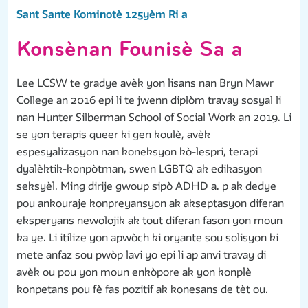
Sant Sante Kominotè 125yèm Ri a
Konsènan Founisè Sa a
Lee LCSW te gradye avèk yon lisans nan Bryn Mawr
College an 2016 epi li te jwenn diplòm travay sosyal li
nan Hunter Silberman School of Social Work an 2019. Li
se yon terapis queer ki gen koulè, avèk
espesyalizasyon nan koneksyon kò-lespri, terapi
dyalèktik-konpòtman, swen LGBTQ ak edikasyon
seksyèl. Ming dirije gwoup sipò ADHD a. p ak dedye
pou ankouraje konpreyansyon ak akseptasyon diferan
eksperyans newolojik ak tout diferan fason yon moun
ka ye. Li itilize yon apwòch ki oryante sou solisyon ki
mete anfaz sou pwòp lavi yo epi li ap anvi travay di
avèk ou pou yon moun enkòpore ak yon konplè
konpetans pou fè fas pozitif ak konesans de tèt ou.