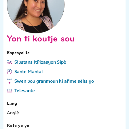
Yon ti koutje sou
Espesyalite
Sibstans Itilizasyon Sipò
Sante Mantal
Swen pou granmoun ki afime sèks yo
Telesante
Lang
Anglè
Kote yo ye