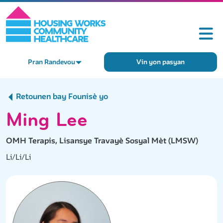
Pran Randevou
Vin yon pasyan
Retounen bay Founisè yo
Ming Lee
OMH Terapis, Lisansye Travayè Sosyal Mèt (LMSW)
Li/Li/Li