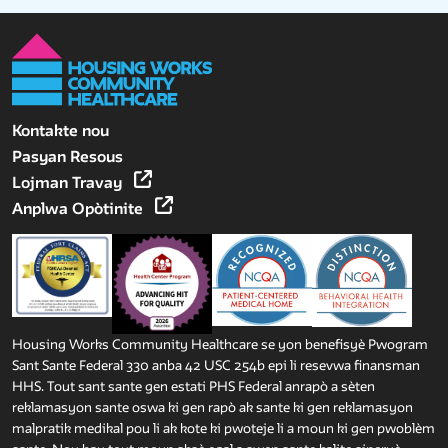
Kontakte nou
Pasyan Resous
Lojman Travay
Anplwa Opòtinite
Housing Works Community Healthcare se yon benefisyè Pwogram
Sant Sante Federal 330 anba 42 USC 254b epi li resevwa finansman
HHS. Tout sant sante gen estati PHS Federal anrapò a sèten
reklamasyon sante oswa ki gen rapò ak sante ki gen reklamasyon
malpratik medikal pou li ak kote ki pwoteje li a moun ki gen pwoblèm