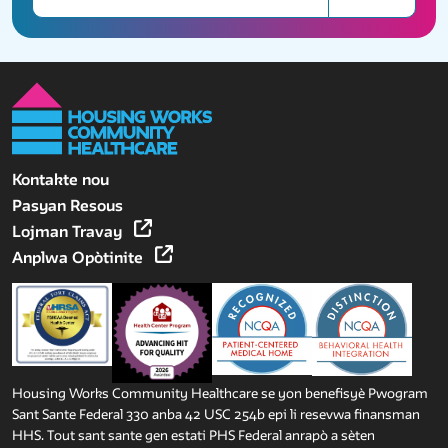
Kontakte nou
Pasyan Resous
Lojman Travay
Anplwa Opòtinite
Housing Works Community Healthcare se yon benefisyè Pwogram
Sant Sante Federal 330 anba 42 USC 254b epi li resevwa finansman
HHS. Tout sant sante gen estati PHS Federal anrapò a sèten