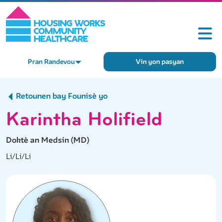
Pran Randevou
Vin yon pasyan
Retounen bay Founisè yo
Karintha Holifield
Doktè an Medsin (MD)
Li/Li/Li