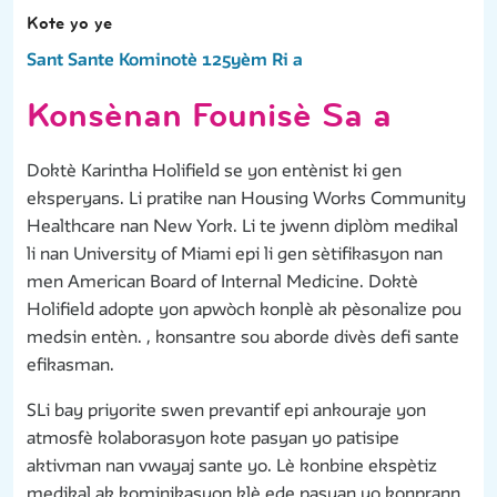
Kote yo ye
Sant Sante Kominotè 125yèm Ri a
Konsènan Founisè Sa a
Doktè Karintha Holifield se yon entènist ki gen
eksperyans. Li pratike nan Housing Works Community
Healthcare nan New York. Li te jwenn diplòm medikal
li nan University of Miami epi li gen sètifikasyon nan
men American Board of Internal Medicine. Doktè
Holifield adopte yon apwòch konplè ak pèsonalize pou
medsin entèn. , konsantre sou aborde divès defi sante
efikasman.
SLi bay priyorite swen prevantif epi ankouraje yon
atmosfè kolaborasyon kote pasyan yo patisipe
aktivman nan vwayaj sante yo. Lè konbine ekspètiz
medikal ak kominikasyon klè ede pasyan yo konprann