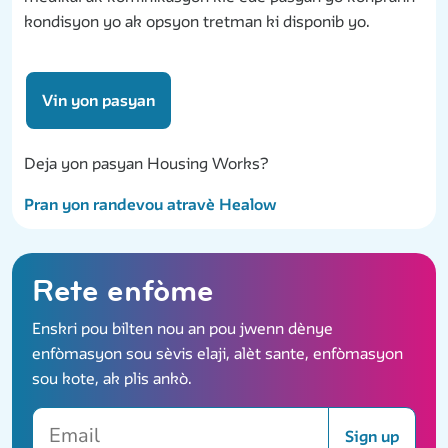
kondisyon yo ak opsyon tretman ki disponib yo.
Vin yon pasyan
Deja yon pasyan Housing Works?
Pran yon randevou atravè Healow
Rete enfòme
Enskri pou bilten nou an pou jwenn dènye
enfòmasyon sou sèvis elaji, alèt sante, enfòmasyon
sou kote, ak plis ankò.
Email
Sign up