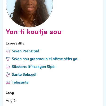
Yon ti koutje sou
Espesyalite
Swen Prensipal
Swen pou granmoun ki afime sèks yo
Sibstans Itilizasyon Sipò
Sante Seksyèl
Telesante
Lang
Anglè