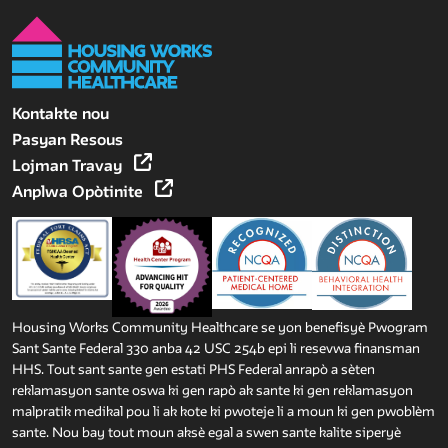
Kontakte nou
Pasyan Resous
Lojman Travay
Anplwa Opòtinite
Housing Works Community Healthcare se yon benefisyè Pwogram
Sant Sante Federal 330 anba 42 USC 254b epi li resevwa finansman
HHS. Tout sant sante gen estati PHS Federal anrapò a sèten
reklamasyon sante oswa ki gen rapò ak sante ki gen reklamasyon
malpratik medikal pou li ak kote ki pwoteje li a moun ki gen pwoblèm
sante. Nou bay tout moun aksè egal a swen sante kalite siperyè