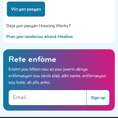
Vin yon pasyan
Deja yon pasyan Housing Works?
Pran yon randevou atravè Healow
Rete enfòme
Enskri pou bilten nou an pou jwenn dènye
enfòmasyon sou sèvis elaji, alèt sante, enfòmasyon
sou kote, ak plis ankò.
Email
Sign up