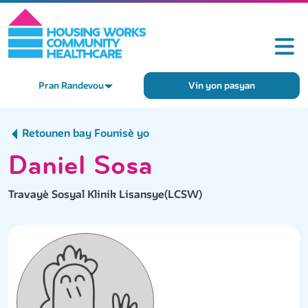
Pran Randevou
Vin yon pasyan
Retounen bay Founisè yo
Daniel Sosa
Travayè Sosyal Klinik Lisansye(LCSW)