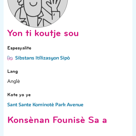
Yon ti koutje sou
Espesyalite
Sibstans Itilizasyon Sipò
Lang
Anglè
Kote yo ye
Sant Sante Kominotè Park Avenue
Konsènan Founisè Sa a