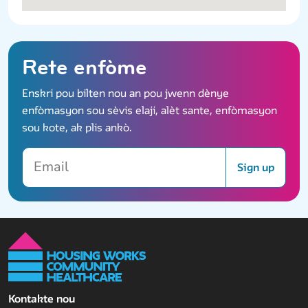
Rete enfòme
Enskri pou bilten nou an pou jwenn dènye
enfòmasyon sou sèvis elaji, alèt sante, enfòmasyon
sou kote, ak plis ankò.
Email
Sign up
Kontakte nou