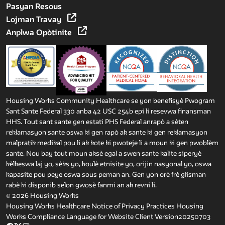
Pasyan Resous
Lojman Travay
Anplwa Opòtinite
Housing Works Community Healthcare se yon benefisyè Pwogram
Sant Sante Federal 330 anba 42 USC 254b epi li resevwa finansman
HHS. Tout sant sante gen estati PHS Federal anrapò a sèten
reklamasyon sante oswa ki gen rapò ak sante ki gen reklamasyon
malpratik medikal pou li ak kote ki pwoteje li a moun ki gen pwoblèm
sante. Nou bay tout moun aksè egal a swen sante kalite siperyè
kèlkeswa laj yo, sèks yo, koulè etnisite yo, orijin nasyonal yo, oswa
kapasite pou peye oswa sous peman an. Gen yon orè frè glisman
rabè ki disponib selon gwosè fanmi an ak revni li.
© 2026 Housing Works
Housing Works Healthcare Notice of Privacy Practices
Housing
Works Compliance Language for Website Client Version20250703