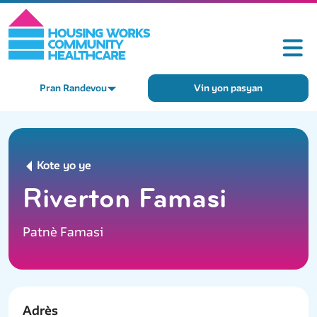
Pran Randevou
Vin yon pasyan
Kote yo ye
Riverton Famasi
Patnè Famasi
Adrès