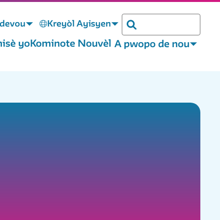
ndevou
Kreyòl Ayisyen
Rechèch
isè yo
Kominote Nouvèl
A pwopo de nou