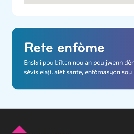
Rete enfòme
Enskri pou bilten nou an pou jwenn d
sèvis elaji, alèt sante, enfòmasyon sou 