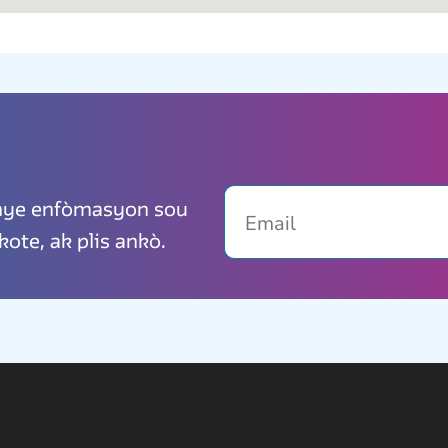
Email
ènye enfòmasyon sou
kote, ak plis ankò.