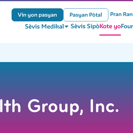
Pran Ra
Vin yon pasyan
Pasyan Pòtal
Sèvis Sipò
Kote yo
Foun
Sèvis Medikal
th Group, Inc.