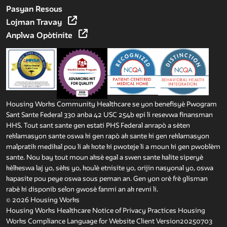
Pasyan Resous
Lojman Travay
Anplwa Opòtinite
Housing Works Community Healthcare se yon benefisyè Pwogram
Sant Sante Federal 330 anba 42 USC 254b epi li resevwa finansman
HHS. Tout sant sante gen estati PHS Federal anrapò a sèten
reklamasyon sante oswa ki gen rapò ak sante ki gen reklamasyon
malpratik medikal pou li ak kote ki pwoteje li a moun ki gen pwoblèm
sante. Nou bay tout moun aksè egal a swen sante kalite siperyè
kèlkeswa laj yo, sèks yo, koulè etnisite yo, orijin nasyonal yo, oswa
kapasite pou peye oswa sous peman an. Gen yon orè frè glisman
rabè ki disponib selon gwosè fanmi an ak revni li.
© 2026 Housing Works
Housing Works Healthcare Notice of Privacy Practices
Housing
Works Compliance Language for Website Client Version20250703