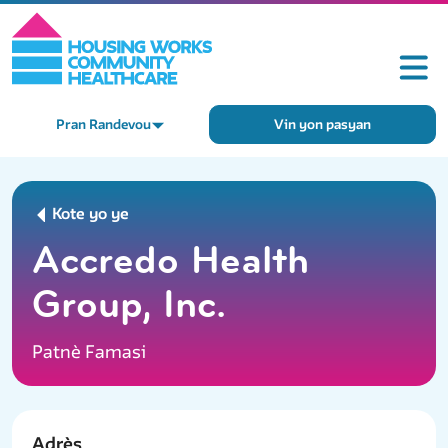
Pran Randevou
Vin yon pasyan
Kote yo ye
Accredo Health
Group, Inc.
Patnè Famasi
Adrès