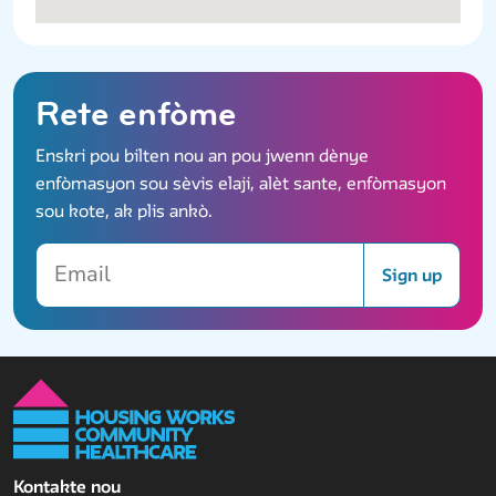
Rete enfòme
Enskri pou bilten nou an pou jwenn dènye
enfòmasyon sou sèvis elaji, alèt sante, enfòmasyon
sou kote, ak plis ankò.
Email
Sign up
Kontakte nou