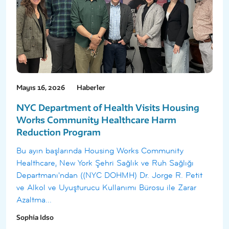
Mayıs 16, 2026
Haberler
NYC Department of Health Visits Housing
Works Community Healthcare Harm
Reduction Program
Bu ayın başlarında Housing Works Community
Healthcare, New York Şehri Sağlık ve Ruh Sağlığı
Departmanı'ndan ((NYC DOHMH) Dr. Jorge R. Petit
ve Alkol ve Uyuşturucu Kullanımı Bürosu ile Zarar
Azaltma...
Sophia Idso